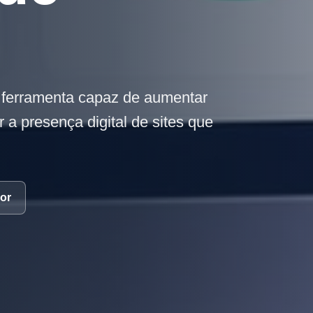
 ferramenta capaz de aumentar
 a presença digital de sites que
or